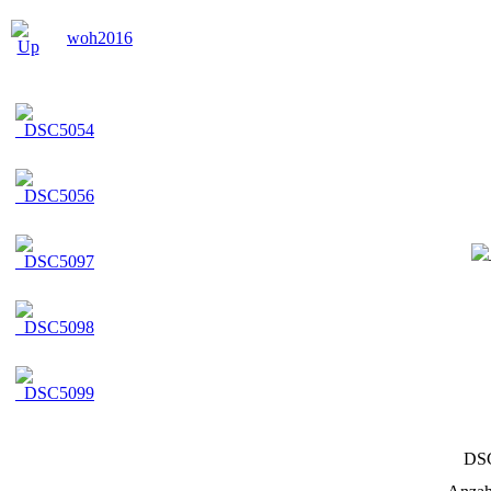
woh2016
DS