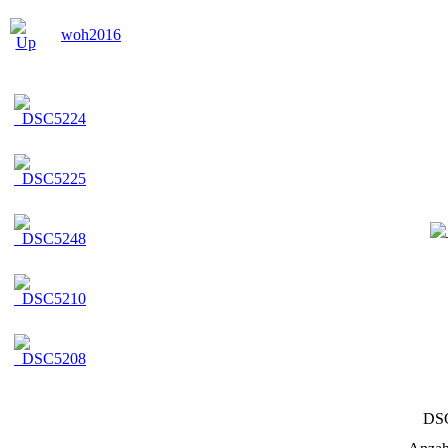
woh2016
DS