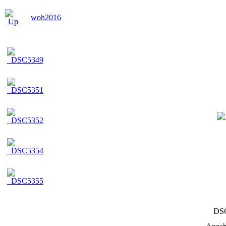
woh2016
DS