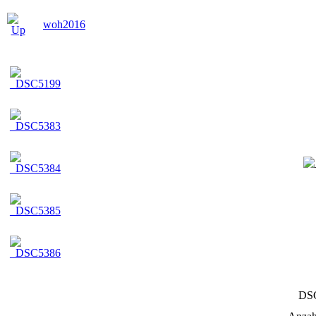
woh2016
DS