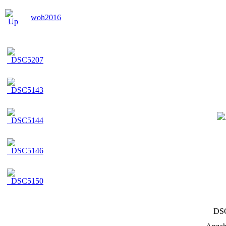
woh2016
DS