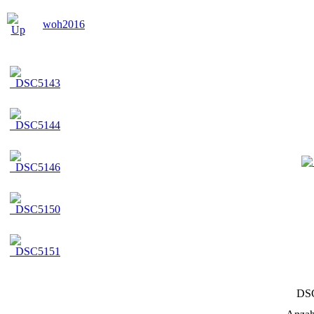
woh2016
DS